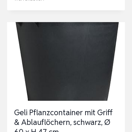
PFLANZKÜBEL
GROSS A
USSEN CA
. 10
0CM SC
HIEFER OP
TIK BL
UMENTOPF |
MI
T WA
SSERSPEICHER WI
NTER…
Geli Pflanzcontainer mit Griff
& Ablauflöchern, schwarz, Ø