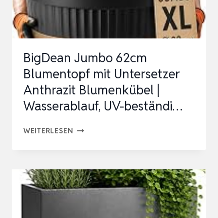
(A
NTHRAZIT DB
…
BigDean Jumbo 62cm
Blumentopf mit Untersetzer
Anthrazit Blumenkübel |
Wasserablauf, UV-beständi…
BIGDEAN
WEITERLESEN
JUMBO
62CM
BLUMENTOPF
MIT
UNTERSETZER
ANTHRAZIT