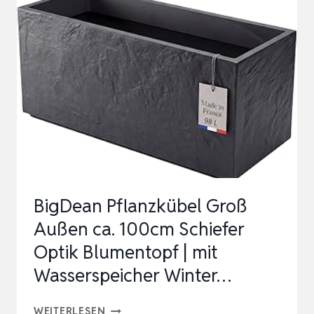
72X60X25CM
*FROSTBESTÄNDIGER
BLUMENKÜBEL*
*UV-
SCHUT…
BigDean Pflanzkübel Groß
Außen ca. 100cm Schiefer
Optik Blumentopf | mit
Wasserspeicher Winter…
BIGDEAN
WEITERLESEN