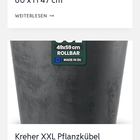
60 x H 47 cm
GELI
WEITERLESEN
PFLANZCONTAINER
MIT
GRIFF
&
ABLAUFLÖCHERN,
SCHWARZ,
Ø
60
X
H
47
CM
Kreher XXL Pflanzkübel