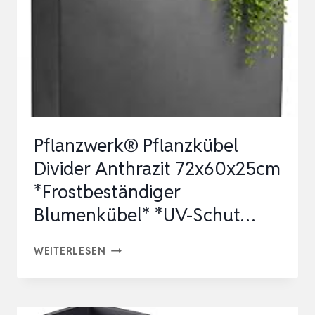
BLUMENKÜBEL
|
WASSERABLAUF,
UV-
BESTÄNDI…
Pflanzwerk® Pflanzkübel
Divider Anthrazit 72x60x25cm
*Frostbeständiger
Blumenkübel* *UV-Schut…
PFLANZWERK®
WEITERLESEN
PFLANZKÜBEL
DIVIDER
ANTHRAZIT