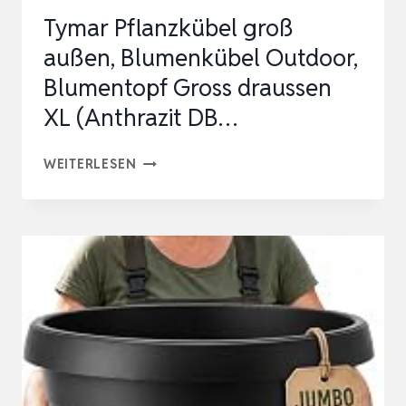
Tymar Pflanzkübel groß
außen, Blumenkübel Outdoor,
Blumentopf Gross draussen
XL (Anthrazit DB…
TYMAR
WEITERLESEN
PFLANZKÜBEL
GROSS A
USSEN, BL
UMENKÜBEL OU
TDOOR, BL
UMENTOPF GR
OSS DR
AUSSEN XL