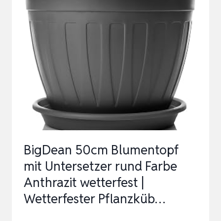
30“
PFLANZGEFÄSS M
IT E
RD-B
EWÄSSERUNGS-S
YSTEM, G
RANIT, 3
0 X
3
0 X
BigDean 50cm Blumentopf
3
mit Untersetzer rund Farbe
0 C
Anthrazit wetterfest |
M
Wetterfester Pflanzküb…