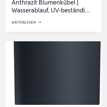
Anthrazit Blumenkübel |
Wasserablauf, UV-beständi…
BIGDEAN
WEITERLESEN
JUMBO
62CM
BLUMENTOPF
MIT
UNTERSETZER
ANTHRAZIT
BLUMENKÜBEL
|
WASSERABLAUF,
UV-
BESTÄNDI…