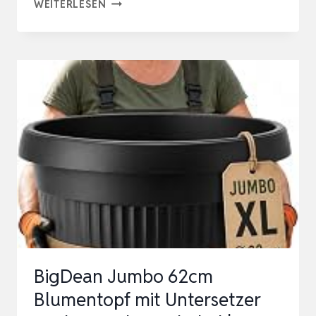
BIGDEAN
WEITERLESEN
50CM
BLUMENTOPF
MIT
UNTERSETZER
RUND
FARBE
ANTHRAZIT
WETTERFEST
|
WETTERFESTER
PFLANZKÜB…
BigDean Jumbo 62cm
Blumentopf mit Untersetzer