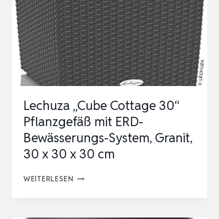
X
29
X
27
CM,
STONY
BLACK
Lechuza „Cube Cottage 30“
Pflanzgefäß mit ERD-
Bewässerungs-System, Granit,
30 x 30 x 30 cm
LECHUZA
WEITERLESEN
„CUBE
COTTAGE