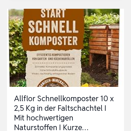
2
X
2,5
KG
IN
DER
FALTSCHACHTEL
I
MIT
HOCHWERTIGEN
NATURSTOFFEN
Allflor Schnellkomposter 10 x
I
2,5 Kg in der Faltschachtel I
KURZER…
Mit hochwertigen
Naturstoffen I Kurze…