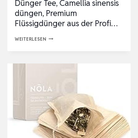
Dünger Tee, Camellia sinensis
KURZE…
düngen, Premium
Flüssigdünger aus der Profi…
GREEN24
WEITERLESEN
TEEPFLANZEN-
DÜNGER
TEE,
CAMELLIA
SINENSIS
DÜNGEN,
PREMIUM
FLÜSSIGDÜNGER
AUS
DER