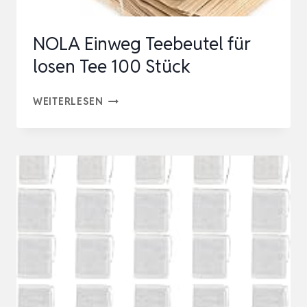
PROFI…
NOLA Einweg Teebeutel für
losen Tee 100 Stück
NOLA
WEITERLESEN
EINWEG
TEEBEUTEL
FÜR
LOSEN
TEE
100
STÜCK