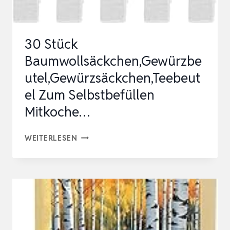
30 Stück
Baumwollsäckchen,Gewürzbe
utel,Gewürzsäckchen,Teebeut
el Zum Selbstbefüllen
Mitkoche…
30
WEITERLESEN
STÜCK
BAUMWOLLSÄCKCHEN,GEWÜRZBEUTEL,
ZUM
SELBSTBEFÜLLEN
MITKOCHE…