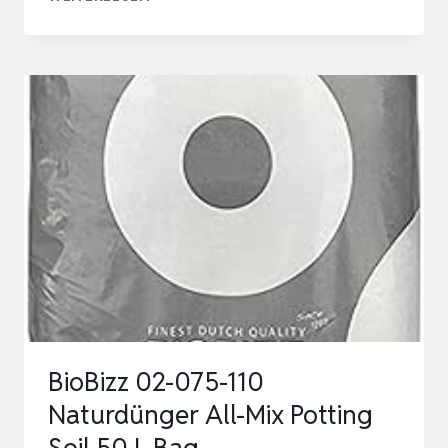
BIO-
HIBISKUS-
TEE
|
3×25
TEEBEUTEL
IN
DEUTSCHLAND
KONTROLLIERT
&
HERGESTELLT
|
BioBizz 02-075-110
GETROCKNET…
Naturdünger All-Mix Potting