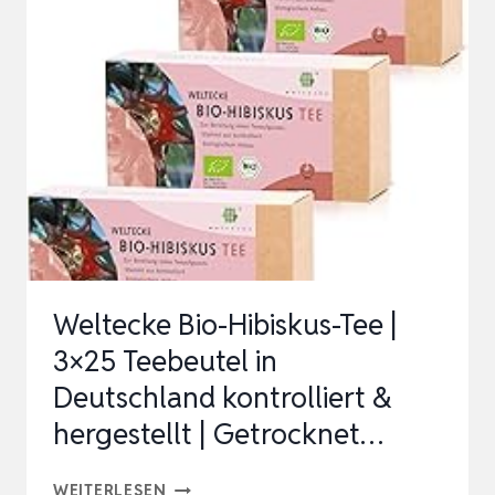
100
STÜCK,
VEGAN,
REIN
NATÜRLICHE
CHAGA-
PILZE
AUS
SIBIRISCHE,
Weltecke Bio-Hibiskus-Tee |
KOFFEINFR…
3×25 Teebeutel in
Deutschland kontrolliert &
hergestellt | Getrocknet…
WELTECKE
WEITERLESEN