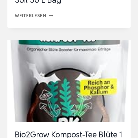
Soil 50 L Bag
BIOBIZZ
WEITERLESEN
02-
075-
110
NATURDÜNGER
ALL-
MIX
POTTING
SOIL
50
L
BAG
Bio2Grow Kompost-Tee Blüte 1