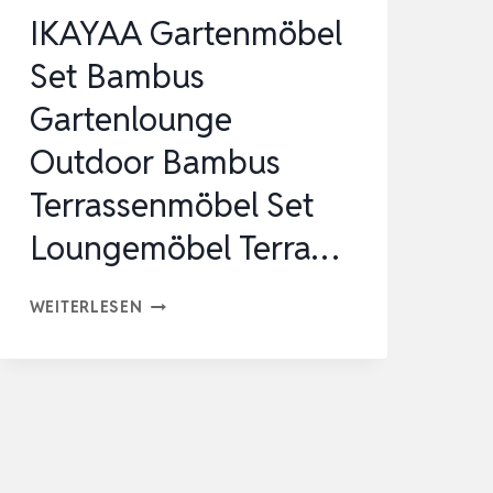
IKAYAA Gartenmöbel
Set Bambus
Gartenlounge
Outdoor Bambus
Terrassenmöbel Set
Loungemöbel Terra…
IKAYAA
WEITERLESEN
GARTENMÖBEL
SET
BAMBUS
GARTENLOUNGE
OUTDOOR