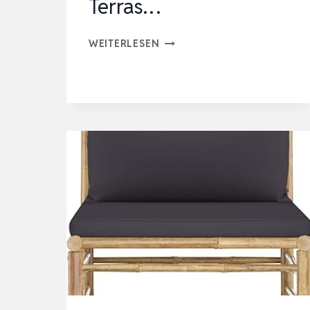
Terras…
TERRASSENMÖBEL
WEITERLESEN
2
STÜCK
SET
TISCH
UND
GARTENSTÜHLE
SET
GARTENSOFAS
MIT
DUNKELGRAU
KISSEN
TERRAS…