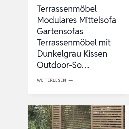
Terrassenmöbel
Modulares Mittelsofa
Gartensofas
Terrassenmöbel mit
Dunkelgrau Kissen
Outdoor-So…
TERRASSENMÖBEL
WEITERLESEN
MODULARES
MITTELSOFA
GARTENSOFAS
TERRASSENMÖBEL
MIT