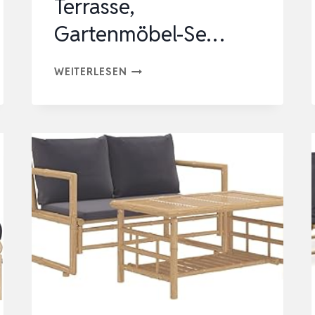
Terrasse,
Gartenmöbel-Se…
3-
WEITERLESEN
TLG
BALKONMÖBEL
LOUNGE
KLEINER,
LOUNGESET
GARTENMÖBEL,
LOUNGEMÖBEL
TERRASSE,
GARTENMÖBEL-
SE…