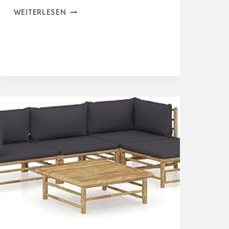
2TLG
WEITERLESEN
BAMBUS
LOUNGE-
SET
CREMEWEISS 7
0X70X60 C
M M
IT K
ISSEN F
ÜR B
ALKON T
ERRASSE