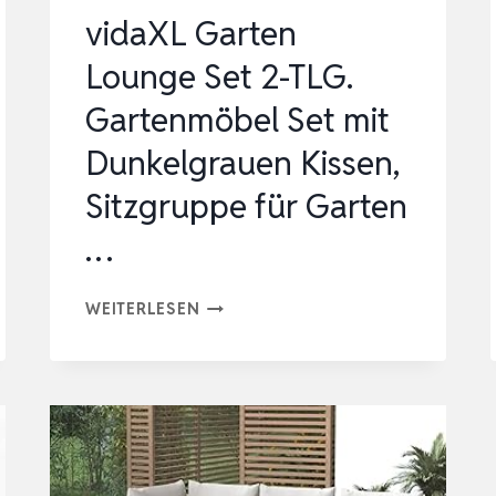
vidaXL Garten
Lounge Set 2-TLG.
Gartenmöbel Set mit
Dunkelgrauen Kissen,
Sitzgruppe für Garten
…
VIDAXL
WEITERLESEN
GARTEN
LOUNGE
SET
2-
TLG.