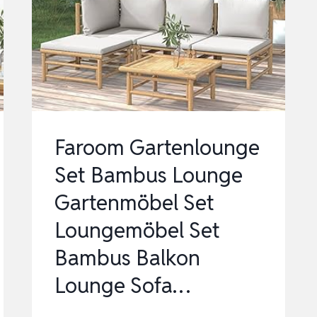
GARTENMÖBEL
SET
MIT
DUNKELGRAUEN
KISSEN,
SITZGRUPPE
FÜR
Faroom Gartenlounge
GARTEN
Set Bambus Lounge
…
Gartenmöbel Set
Loungemöbel Set
Bambus Balkon
Lounge Sofa…