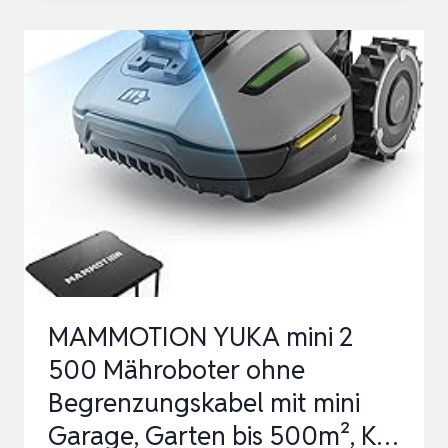
MÄHROBOTER
VISIMOW18V-
100
(FÜR
RASENFLÄCHEN
BIS
100
M²,
SCHNITTBREITE:
16
CM,
MAMMOTION YUKA mini 2
SCHN…
500 Mähroboter ohne
Begrenzungskabel mit mini
Garage, Garten bis 500m², K…