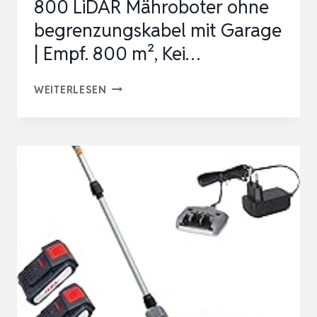
800 LiDAR Mähroboter ohne
K…
begrenzungskabel mit Garage
| Empf. 800 m², Kei…
MAMMOTION
WEITERLESEN
YUKA
MINI
2
800
LIDAR
MÄHROBOTER
OHNE
BEGRENZUNGSKABEL
MIT
GARAGE