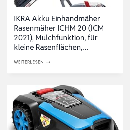
|
EMPF.
IKRA Akku Einhandmäher
800
Rasenmäher ICHM 20 (ICM
M²,
2021), Mulchfunktion, für
KEI…
kleine Rasenflächen,…
IKRA
WEITERLESEN
AKKU
EINHANDMÄHER
RASENMÄHER
ICHM
20
(ICM
2021),