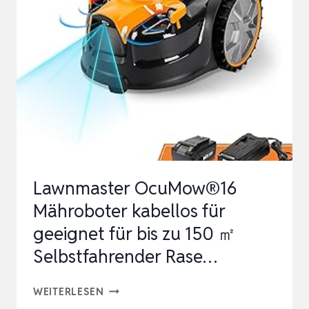
ROBOTER,
BIS
ZU
1200M²,
BLUETOOTH
&
WLAN,
SELBSTLAD…
Lawnmaster OcuMow®16
Mähroboter kabellos für
geeignet für bis zu 150 ㎡
Selbstfahrender Rase…
LAWNMASTER
WEITERLESEN