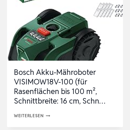
MÄHROBOTER
OHNE
BEGRENZUNGSKABEL,
EMPF.
500
M²,
KEIN
RTK,
Bosch Akku-Mähroboter
KEIN
VISIMOW18V-100 (für
SIGNAL…
Rasenflächen bis 100 m²,
Schnittbreite: 16 cm, Schn…
BOSCH
WEITERLESEN
AKKU-