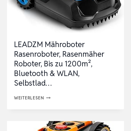
MULCHFUNKTION,
FÜR
KLEINE
RASENFLÄCHEN,
…
LEADZM Mähroboter
Rasenroboter, Rasenmäher
Roboter, Bis zu 1200m²,
Bluetooth & WLAN,
Selbstlad…
LEADZM
WEITERLESEN
MÄHROBOTER
RASENROBOTER,
RASENMÄHER