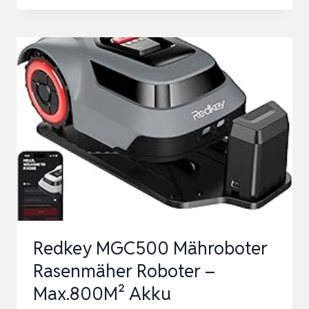
OCUMOW®16
MÄHROBOTER
KABELLOS
FÜR
GEEIGNET
FÜR
BIS
ZU
150
㎡
SELBSTFAHRENDER
RASE…
Redkey MGC500 Mähroboter
Rasenmäher Roboter –
Max.800M² Akku