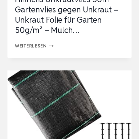
–
Gartenvlies gegen Unkraut –
MULCH…
Unkraut Folie für Garten
50g/m² – Mulch…
HINRICHS
WEITERLESEN
UNKRAUTVLIES
50M
–
GARTENVLIES
GEGEN
UNKRAUT
–
UNKRAUT
FOLIE
FÜR