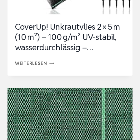
GARTEN
50G/M²
CoverUp! Unkrautvlies 2 × 5 m
–
(10 m²) – 100 g/m² UV-stabil,
MULCH…
wasserdurchlässig –…
COVERUP!
WEITERLESEN
UNKRAUTVLIES
2 × 5 M
(10 M²)
–
100 G/M²
UV-
STABIL,
WASSERDURCHLÄSSIG