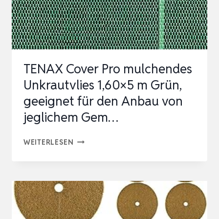
–
…
TENAX Cover Pro mulchendes
Unkrautvlies 1,60×5 m Grün,
geeignet für den Anbau von
jeglichem Gem…
TENAX
WEITERLESEN
COVER
PRO
MULCHENDES
UNKRAUTVLIES
1,60×5