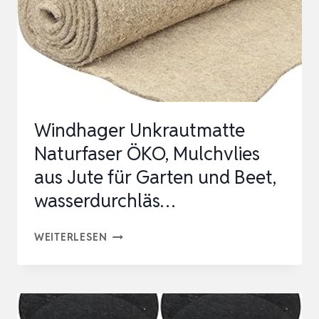
CM
Windhager Unkrautmatte
Naturfaser ÖKO, Mulchvlies
aus Jute für Garten und Beet,
wasserdurchläs…
WINDHAGER
WEITERLESEN
UNKRAUTMATTE
NATURFASER
ÖKO,