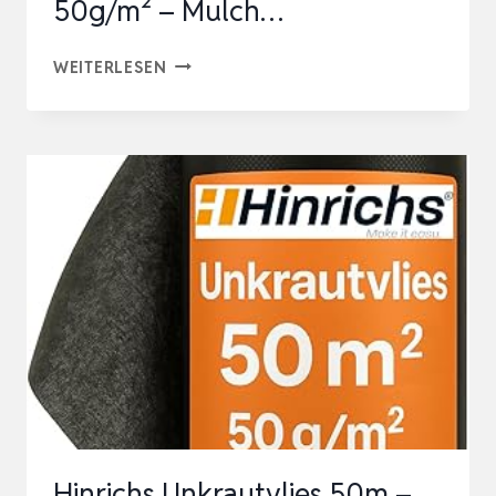
50g/m² – Mulch…
HINRICHS
WEITERLESEN
UNKRAUTVLIES
50M
–
GARTENVLIES
GEGEN
UNKRAUT
–
UNKRAUT
FOLIE
FÜR
GARTEN
50G/M²
Hinrichs Unkrautvlies 50m –