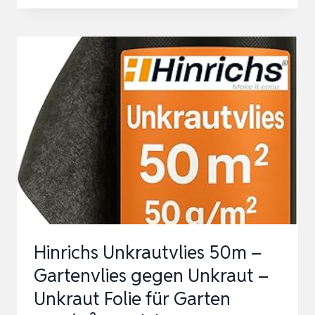
MULCHDECKE,
DICKE
BAUMSCHUTZMATTE
|
PFLANZENDECKE,
ABBAUBAR,
RUND,
ANTI-
GARTEN-
ABDECK…
Hinrichs Unkrautvlies 50m –
Gartenvlies gegen Unkraut –
Unkraut Folie für Garten