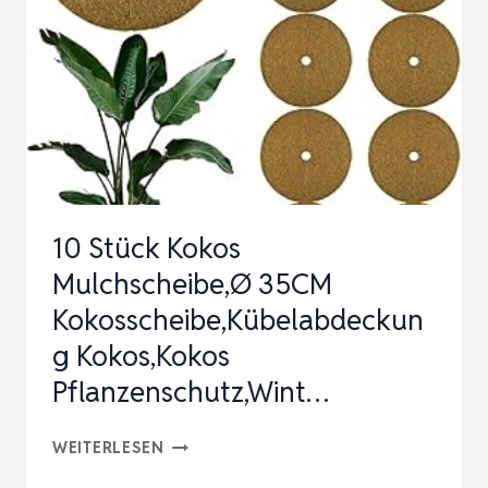
M
GRÜN,
GEEIGNET
FÜR
DEN
ANBAU
VON
10 Stück Kokos
JEGLICHEM
Mulchscheibe,Ø 35CM
GEM…
Kokosscheibe,Kübelabdeckun
g Kokos,Kokos
Pflanzenschutz,Wint…
10
WEITERLESEN
STÜCK