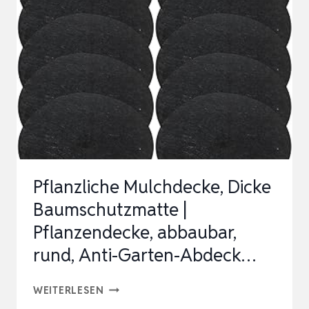
MULCHVLIES
AUS
JUTE
FÜR
GARTEN
UND
BEET,
WASSERDURCHLÄS…
Pflanzliche Mulchdecke, Dicke
Baumschutzmatte |
Pflanzendecke, abbaubar,
rund, Anti-Garten-Abdeck…
PFLANZLICHE
WEITERLESEN