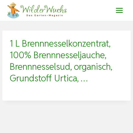
Zum
Inhalt
springen
1 L Brennnesselkonzentrat,
100% Brennnesseljauche,
Brennnesselsud, organisch,
Grundstoff Urtica, …