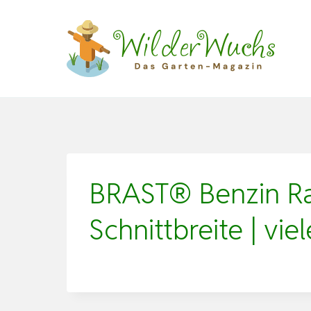
Zum
Inhalt
springen
BRAST® Benzin Ra
Schnittbreite | vi