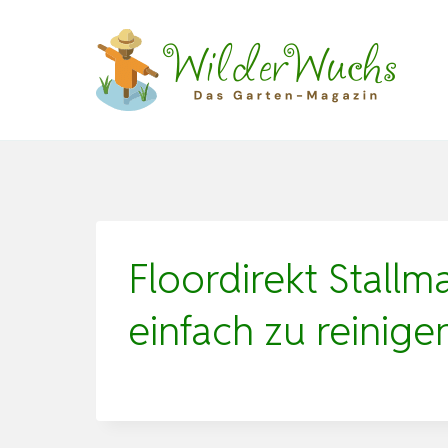
Zum
Inhalt
springen
Floordirekt Stall
einfach zu reinig