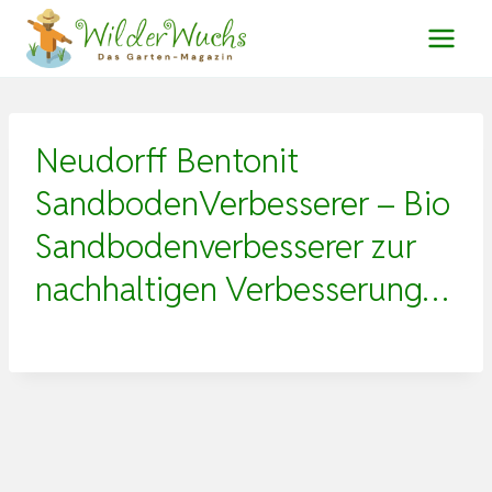
Zum
Inhalt
springen
Neudorff Bentonit
SandbodenVerbesserer – Bio
Sandbodenverbesserer zur
nachhaltigen Verbesserung…