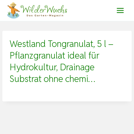
Zum
Inhalt
springen
Westland Tongranulat, 5 l –
Pflanzgranulat ideal für
Hydrokultur, Drainage
Substrat ohne chemi…